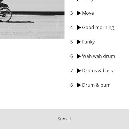
3
Move
4
Good morning
5
Funky
6
Wah wah drum
7
Drums & bass
8
Drum & bum
Sunset