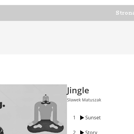
Stron
Jingle
Sławek Matuszak
1
Sunset
2
Story