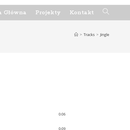
a Główna
Projekty
Kontakt
Toggle
website
>
Tracks
>
Jingle
search
0:06
0:09